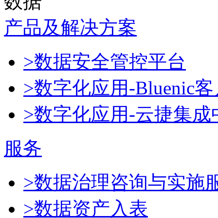
数据
产品及解决方案
>数据安全管控平台
>数字化应用-Blueni
>数字化应用-云捷集成
服务
>数据治理咨询与实施
>数据资产入表