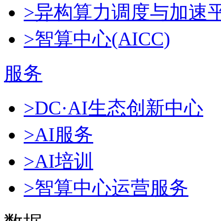
>异构算力调度与加速
>智算中心(AICC)
服务
>DC·AI生态创新中心
>AI服务
>AI培训
>智算中心运营服务