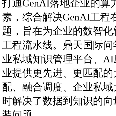
打通GenAI落地企业的算力
素，综合解决GenAI工程在
题，旨在为企业的数智
工程流水线。鼎天国际问学
业私域知识管理平台、A
业提供更先进、更匹配的
配、融合调度、企业
时解决了数据到知识的向
装问题。