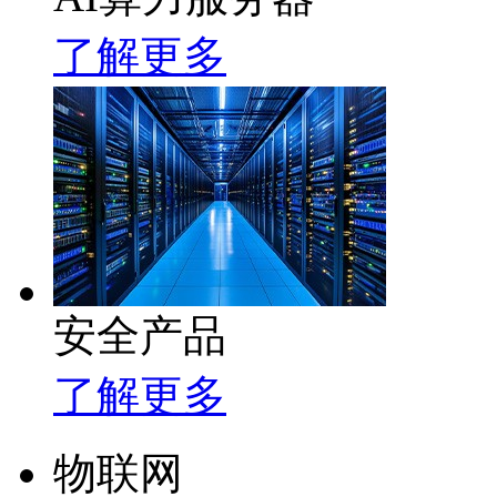
了解更多
安全产品
了解更多
物联网