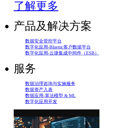
了解更多
产品及解决方案
数据安全管控平台
数字化应用-Bluenic客户数据平台
数字化应用-云捷集成中间件（ESB）
服务
数据治理咨询与实施服务
数据资产入表
数据应用-算法模型 & ML
数字化应用开发