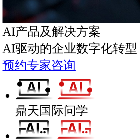
AI产品及解决方案
AI驱动的企业数字化转型
预约专家咨询
鼎天国际问学