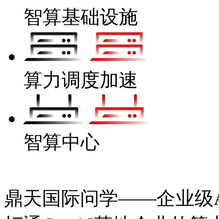
智算基础设施
算力调度加速
智算中心
鼎天国际问学——企业级Ag